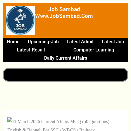
Skip
Job Sambad
To
Www.JobSambad.com
Content
Home
Upcoming-Job
Latest Admit
Latest Job
Latest-Result
Computer Learning
Daily Current Affairs