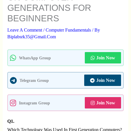
GENERATIONS FOR
BEGINNERS
Leave A Comment
/
Computer Fundamentals
/ By
Biplabsrk35@gmail.com
Join Now
WhatsApp Group
Join Now
Telegram Group
Join Now
Instagram Group
Q1.
Which Technology Was Used In First Generation Computers?