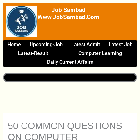
Skip
Job Sambad
To
Www.JobSambad.com
Content
Home
Upcoming-Job
Latest Admit
Latest Job
Latest-Result
Computer Learning
Daily Current Affairs
50 COMMON QUESTIONS
ON COMPUTER